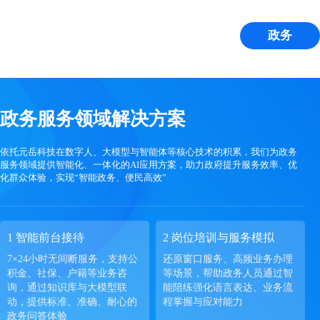
政务
政务服务领域解决方案
依托元岳科技在数字人、大模型与智能体等核心技术的积累，我们为政务
服务领域提供智能化、一体化的AI应用方案，助力政府提升服务效率、优
化群众体验，实现“智能政务、便民高效”
1 智能前台接待
2 岗位培训与服务模拟
7×24小时无间断服务，支持公
还原窗口服务、高频业务办理
积金、社保、户籍等业务咨
等场景，帮助政务人员通过智
询，通过知识库与大模型联
能陪练强化语言表达、业务流
动，提供标准、准确、耐心的
程掌握与应对能力
政务问答体验